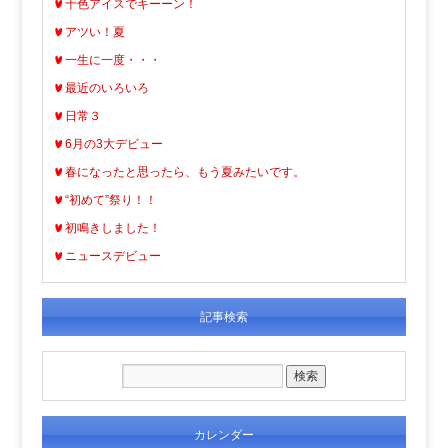
十色アイスでキーーン！
アツい！夏
一生に一度・・・
最近のいろいろ
日常３
6月の3大デビュー
春になったと思ったら、もう夏みたいです。
“初めて”祭り！！
初鳴きしました！
ニュースデビュー
記事検索
カレンダー