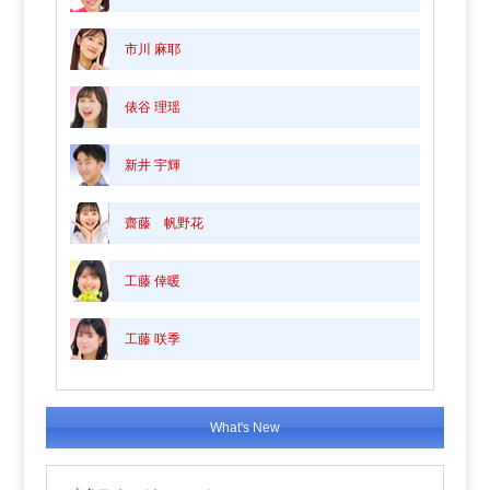
市川 麻耶
俵谷 理瑶
新井 宇輝
齋藤 帆野花
工藤 倖暖
工藤 咲季
What's New