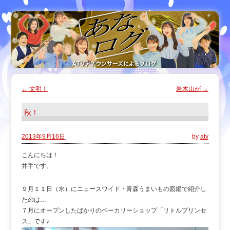
←
文明！
岩木山が
→
秋！
2013年9月16日
by
atv
こんにちは！
井手です。
９月１１日（水）にニュースワイド・青森うまいもの図鑑で紹介し
たのは…
７月にオープンしたばかりのベーカリーショップ「リトルプリンセ
ス」です♪