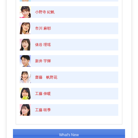
小野寺 紀帆
市川 麻耶
俵谷 理瑶
新井 宇輝
齋藤 帆野花
工藤 倖暖
工藤 咲季
What's New