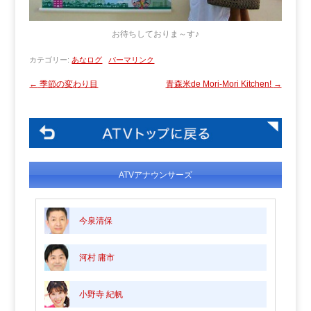
お待ちしておりま～す♪
カテゴリー:
あなログ
パーマリンク
←
季節の変わり目
青森米de Mori-Mori Kitchen!
→
ATVアナウンサーズ
今泉清保
河村 庸市
小野寺 紀帆