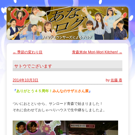
←
季節の変わり目
青森米de Mori-Mori Kitchen!
→
サトウでございます
2014年10月3日
by
佐藤 香
『
ありがとう４５周年！
みんなのサザエさん展
』
ついにおとといから、サンロード青森で始まりました！
それに合わせておしゃべりハウスで生中継をしましたよ。