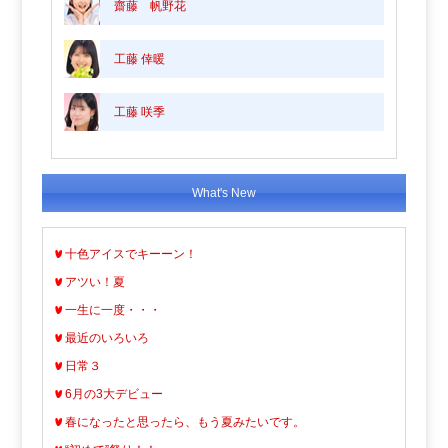
齋藤 帆野花
工藤 倖暖
工藤 咲季
What's New
十色アイスでキーーン！
アツい！夏
一生に一度・・・
最近のいろいろ
日常３
6月の3大デビュー
春になったと思ったら、もう夏みたいです。