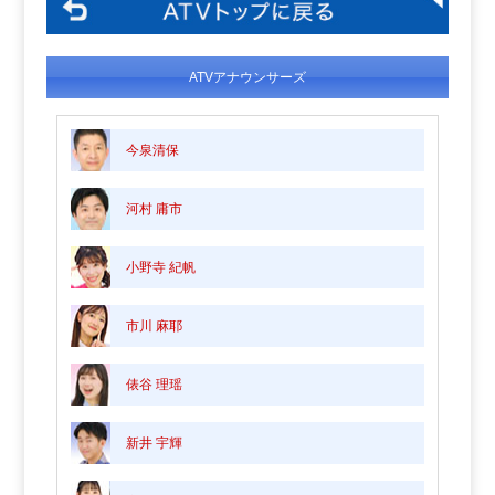
ATVアナウンサーズ
今泉清保
河村 庸市
小野寺 紀帆
市川 麻耶
俵谷 理瑶
新井 宇輝