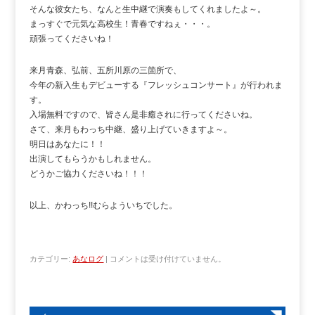
そんな彼女たち、なんと生中継で演奏もしてくれましたよ～。
まっすぐで元気な高校生！青春ですねぇ・・・。
頑張ってくださいね！
来月青森、弘前、五所川原の三箇所で、
今年の新入生もデビューする『フレッシュコンサート』が行われま
す。
入場無料ですので、皆さん是非癒されに行ってくださいね。
さて、来月もわっち中継、盛り上げていきますよ～。
明日はあなたに！！
出演してもらうかもしれません。
どうかご協力くださいね！！！
以上、かわっち!!むらよういちでした。
カテゴリー:
あなログ
|
コメントは受け付けていません。