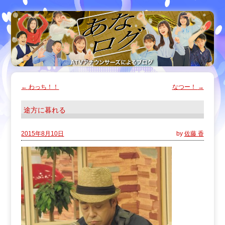
←
わっち！！
なつー！
→
途方に暮れる
2015年8月10日
by
佐藤 香