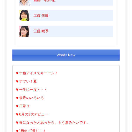
工藤 倖暖
工藤 咲季
What's New
十色アイスでキーーン！
アツい！夏
一生に一度・・・
最近のいろいろ
日常３
6月の3大デビュー
春になったと思ったら、もう夏みたいです。
“初めて”祭り！！