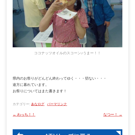
ココナッツオイルのスコーン♪うまー！！
県内のお祭りがどんどん終わってゆく・・・切ない・・・
途方に暮れています。
お祭りについてはまた書きます！
カテゴリー:
あなログ
パーマリンク
←
わっち！！
なつー！
→