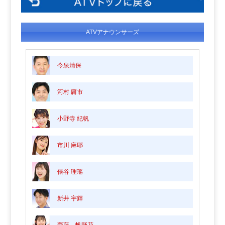
ATVアナウンサーズ
今泉清保
河村 庸市
小野寺 紀帆
市川 麻耶
俵谷 理瑶
新井 宇輝
齋藤 帆野花