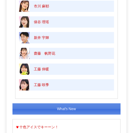
市川 麻耶
俵谷 理瑶
新井 宇輝
齋藤 帆野花
工藤 倖暖
工藤 咲季
What's New
十色アイスでキーーン！