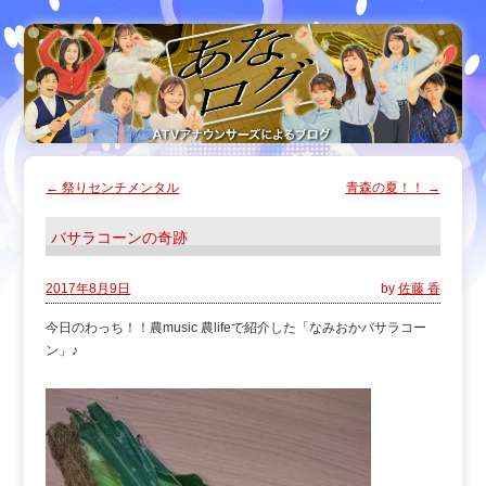
←
祭りセンチメンタル
青森の夏！！
→
バサラコーンの奇跡
2017年8月9日
by
佐藤 香
今日のわっち！！農music 農lifeで紹介した「なみおかバサラコー
ン」♪