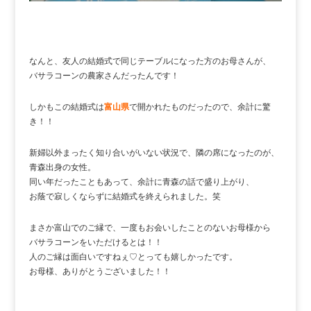
なんと、友人の結婚式で同じテーブルになった方のお母さんが、
バサラコーンの農家さんだったんです！
しかもこの結婚式は
富山県
で開かれたものだったので、余計に驚
き！！
新婦以外まったく知り合いがいない状況で、隣の席になったのが、
青森出身の女性。
同い年だったこともあって、余計に青森の話で盛り上がり、
お蔭で寂しくならずに結婚式を終えられました。笑
まさか富山でのご縁で、一度もお会いしたことのないお母様から
バサラコーンをいただけるとは！！
人のご縁は面白いですねぇ♡とっても嬉しかったです。
お母様、ありがとうございました！！