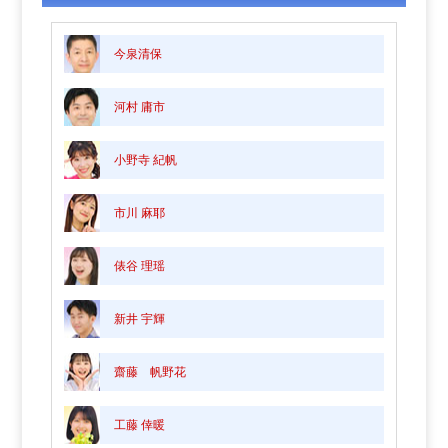
今泉清保
河村 庸市
小野寺 紀帆
市川 麻耶
俵谷 理瑶
新井 宇輝
齋藤 帆野花
工藤 倖暖