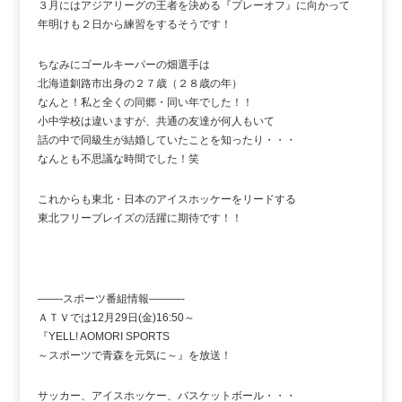
３月にはアジアリーグの王者を決める『プレーオフ』に向かって
年明けも２日から練習をするそうです！
ちなみにゴールキーパーの畑選手は
北海道釧路市出身の２７歳（２８歳の年）
なんと！私と全くの同郷・同い年でした！！
小中学校は違いますが、共通の友達が何人もいて
話の中で同級生が結婚していたことを知ったり・・・
なんとも不思議な時間でした！笑
これからも東北・日本のアイスホッケーをリードする
東北フリーブレイズの活躍に期待です！！
——-スポーツ番組情報———-
ＡＴＶでは12月29日(金)16:50～
『YELL! AOMORI SPORTS
～スポーツで青森を元気に～』を放送！
サッカー、アイスホッケー、バスケットボール・・・