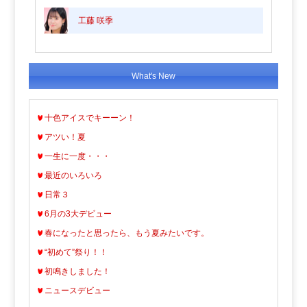
工藤 咲季
What's New
十色アイスでキーーン！
アツい！夏
一生に一度・・・
最近のいろいろ
日常３
6月の3大デビュー
春になったと思ったら、もう夏みたいです。
“初めて”祭り！！
初鳴きしました！
ニュースデビュー