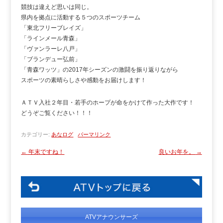
競技は違えど思いは同じ。
県内を拠点に活動する５つのスポーツチーム
「東北フリーブレイズ」
「ラインメール青森」
「ヴァンラーレ八戸」
「ブランデュー弘前」
「青森ワッツ」の2017年シーズンの激闘を振り返りながら
スポーツの素晴らしさや感動をお届けします！
ＡＴＶ入社２年目・若手のホープが命をかけて作った大作です！
どうぞご覧ください！！！
カテゴリー:
あなログ
パーマリンク
←
年末ですね！
良いお年を。
→
ATVアナウンサーズ