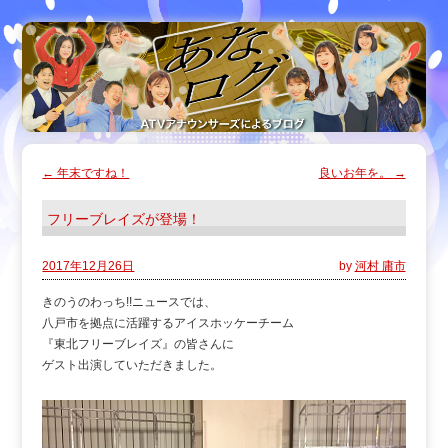
←
年末ですね！
良いお年を。
→
フリーブレイズが登場！
2017年12月26日
by
河村 庸市
きのうのわっち!!ニュースでは、
八戸市を拠点に活躍するアイスホッケーチーム
『東北フリーブレイズ』の皆さんに
ゲスト出演していただきました。