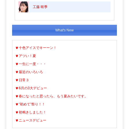
工藤 咲季
What's New
十色アイスでキーーン！
アツい！夏
一生に一度・・・
最近のいろいろ
日常３
6月の3大デビュー
春になったと思ったら、もう夏みたいです。
“初めて”祭り！！
初鳴きしました！
ニュースデビュー