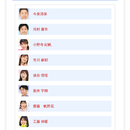
今泉清保
河村 庸市
小野寺 紀帆
市川 麻耶
俵谷 理瑶
新井 宇輝
齋藤 帆野花
工藤 倖暖