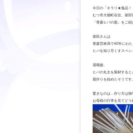
今日の「キラリ★逸品！
むつ市大畑町在住、柴田
「青森ヒバの籠」をご紹
柴田さんは
青森営林局で40年にわ
ヒバを知り尽くすスペシ
退職後、
ヒバの丸太を製材すると
籠作りを始めたそうです
驚きなのは…作り方は独
お母様の行李を見てどう