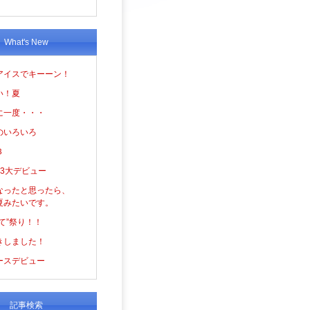
What's New
アイスでキーーン！
い！夏
に一度・・・
のいろいろ
３
の3大デビュー
なったと思ったら、
夏みたいです。
て”祭り！！
きしました！
ースデビュー
記事検索