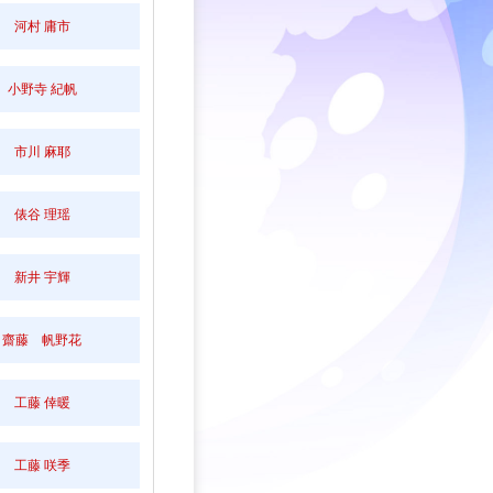
河村 庸市
小野寺 紀帆
市川 麻耶
俵谷 理瑶
新井 宇輝
齋藤 帆野花
工藤 倖暖
工藤 咲季