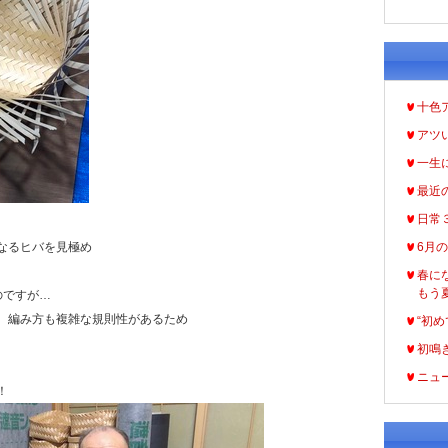
十色
アツ
一生
最近
日常
なるヒバを見極め
6月
春に
もう
のですが…
、編み方も複雑な規則性があるため
“初め
初鳴
ニュ
！