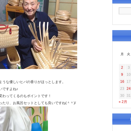
月
火
2
3
9
10
16
17
ような優しいヒバの香りがほっとします。
23
24
いですよね♪
30
31
変わってくるのもポイントです！
« 2月
たり、お風呂セットとしても良いですね(＾＾)/