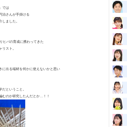
」では
円治さんが手掛ける
介しました。
たりヒバの育成に携わってきた
ャリスト。
きに出る端材を何かに使えないかと思い
。
学だということ。
編むのか研究したんだとか…！！