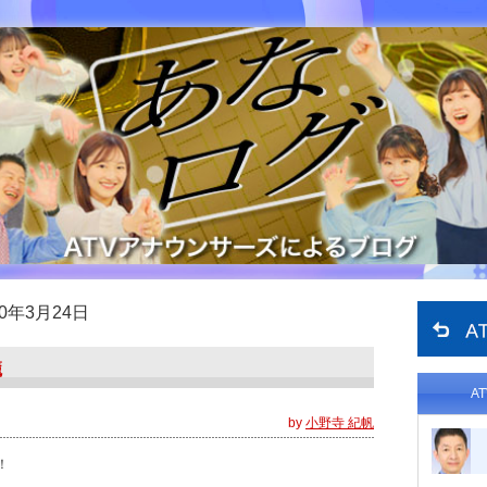
20年3月24日
籠
A
by
小野寺 紀帆
！