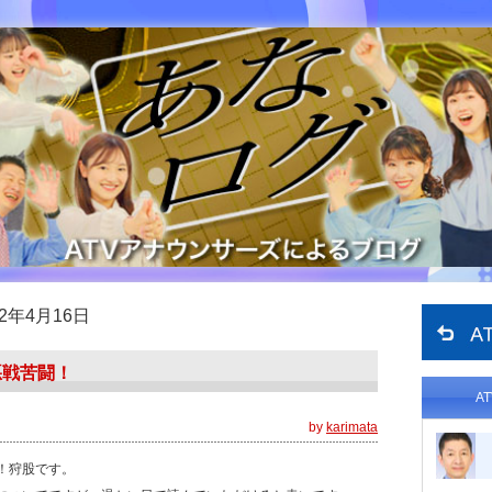
22年4月16日
悪戦苦闘！
A
by
karimata
お久しぶりです！狩股です。