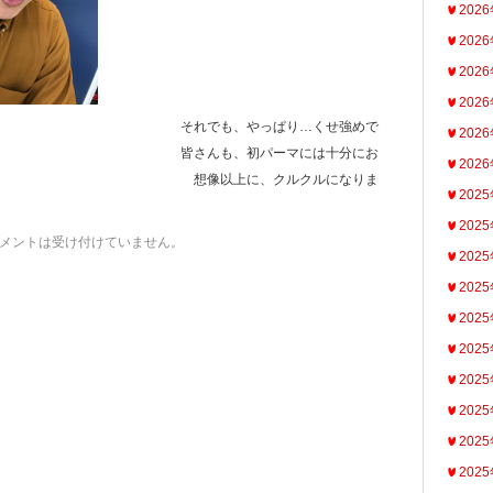
202
202
202
202
、やっぱり…くせ強めで
202
 皆さんも、初パーマには十分にお
202
さい！ 想像以上に、クルクルになりま
202
202
メントは受け付けていません。
202
202
202
202
202
202
202
202