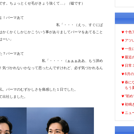
です。ちょっとくせ毛がきょう強くて…」（嘘です）
よ！パーマあて
私「・・・（えっ、すぐにば
はかくかくしかじかこういう事がありましてパーマをあてること
十色
はーい」
アツ
一生
た？パーマあて
最近
「・・・・（ぁぁぁああ、もう諦め
日常
！気づかれないかなって思ったんですけれど、必ず気づかれるん
6月
春に
もう
てた私。パーマのむずかしさを痛感した１日でした。
“初め
て出社しました。
初鳴
ニュ