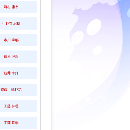
河村 庸市
小野寺 紀帆
市川 麻耶
俵谷 理瑶
新井 宇輝
齋藤 帆野花
工藤 倖暖
工藤 咲季