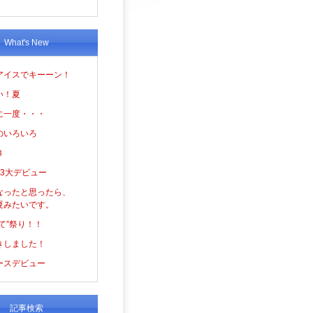
What's New
アイスでキーーン！
い！夏
に一度・・・
のいろいろ
３
の3大デビュー
なったと思ったら、
夏みたいです。
て”祭り！！
きしました！
ースデビュー
記事検索