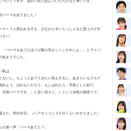
についてですが、温かい目で読んでいただけると幸いです。
初パーマをあてました！
ーマ！？と思われる方も、少なからずいらっしゃると思うのです
ださい。
、「パーマをあてたほうが髪の毛セットしやすいよ。」とアドバ
の始まりでした。
あてたことがない私は、
とないし。ちょっとあててみたい気もするし。あまりにもクルク
固めよう。ばれないだろう。もしばれたら、平然とした顔で、
。天然パーマです。」と言い切ろう。｝という決死の覚悟？で、
。
迎えた、初出社日。（へアセットに３０分くらいかかりました）
クターからの第一声「パーマあてた？」