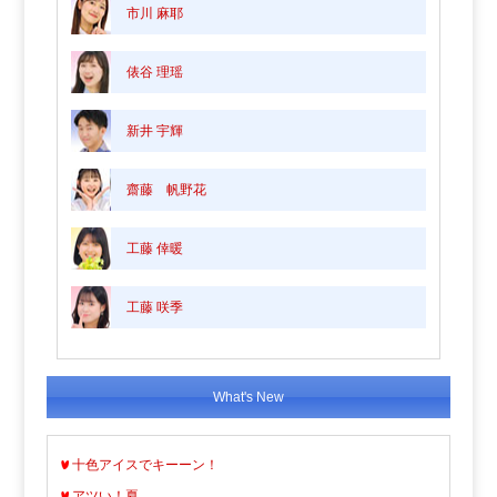
市川 麻耶
俵谷 理瑶
新井 宇輝
齋藤 帆野花
工藤 倖暖
工藤 咲季
What's New
十色アイスでキーーン！
アツい！夏