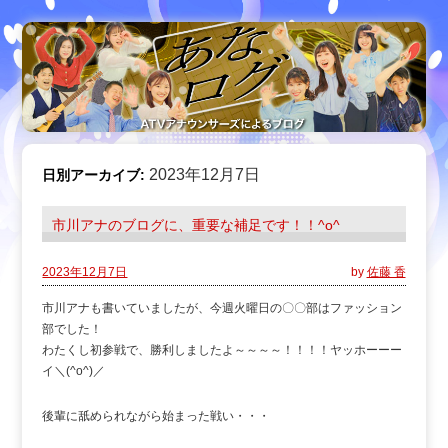
2023年12月7日
日別アーカイブ:
市川アナのブログに、重要な補足です！！^o^
2023年12月7日
by
佐藤 香
市川アナも書いていましたが、今週火曜日の〇〇部はファッション
部でした！
わたくし初参戦で、勝利しましたよ～～～～！！！！ヤッホーーー
イ＼(^o^)／
後輩に舐められながら始まった戦い・・・