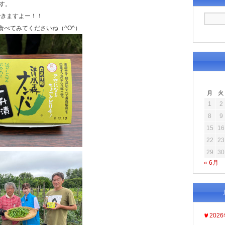
す。
できますよー！！
食べてみてくださいね（^O^）
月
火
1
2
8
9
15
16
22
23
29
30
« 6月
202