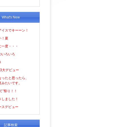
What's New
アイスでキーーン！
い！夏
に一度・・・
のいろいろ
３
の3大デビュー
なったと思ったら、
夏みたいです。
て”祭り！！
きしました！
ースデビュー
記事検索