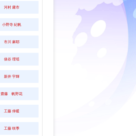
河村 庸市
小野寺 紀帆
市川 麻耶
俵谷 理瑶
新井 宇輝
齋藤 帆野花
工藤 倖暖
工藤 咲季