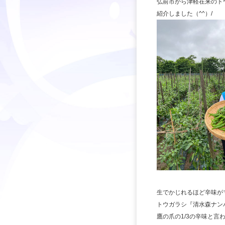
弘前市から津軽在来のト
紹介しました（^^）/
生でかじれるほど辛味が
トウガラシ『清水森ナン
鷹の爪の1/3の辛味と言