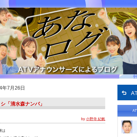
24年7月26日
ラシ「清水森ナンバ」
A
by
小野寺 紀帆
継は