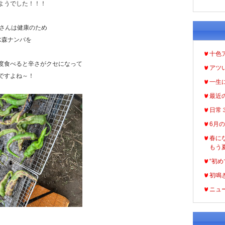
ようでした！！！
藤さんは健康のため
水森ナンバを
十色
度食べると辛さがクセになって
アツ
ですよね～！
一生
最近
日常
6月
春に
もう
“初め
初鳴
ニュ