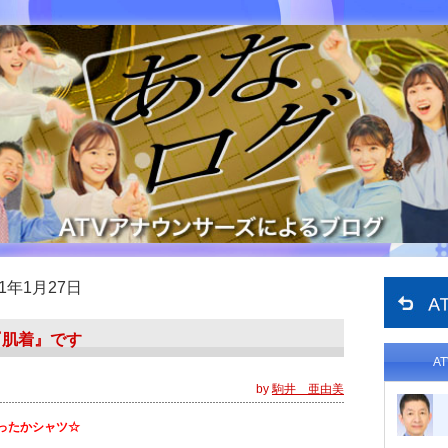
11年1月27日
『肌着』です
A
by
駒井 亜由美
ったかシャツ☆