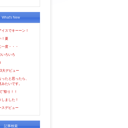
What's New
アイスでキーーン！
い！夏
に一度・・・
のいろいろ
３
の3大デビュー
なったと思ったら、
夏みたいです。
て”祭り！！
きしました！
ースデビュー
記事検索