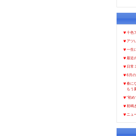
十色
アツ
一生
最近
日常
6月
春に
もう
“初め
初鳴
ニュ