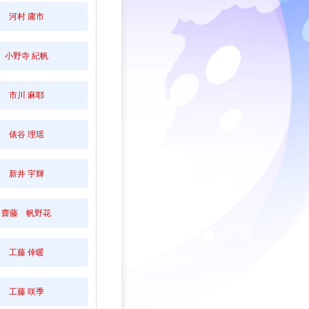
河村 庸市
小野寺 紀帆
市川 麻耶
俵谷 理瑶
新井 宇輝
齋藤 帆野花
工藤 倖暖
工藤 咲季