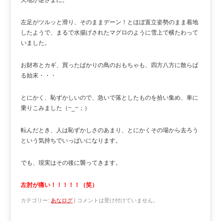
天地が逆さまに。
左足がツルッと滑り、そのままデーン！とほぼ直立姿勢のまま着地
したようで、まるで水揚げされたマグロのように雪上で横たわって
いました。
お財布とカギ、買ったばかりの鳥のおもちゃも、四方八方に散らば
る始末・・・
とにかく、恥ずかしいので、急いで落としたものを拾い集め、車に
乗りこみました（~_~；）
転んだとき、人は恥ずかしさのあまり、とにかくその場から去ろう
という気持ちでいっぱいになります。
でも、現実はその後に襲ってきます。
左肘が痛い！！！！！（笑）
カテゴリー:
あなログ
|
コメントは受け付けていません。