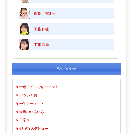
齋藤 帆野花
工藤 倖暖
工藤 咲季
What's New
十色アイスでキーーン！
アツい！夏
一生に一度・・・
最近のいろいろ
日常３
6月の3大デビュー