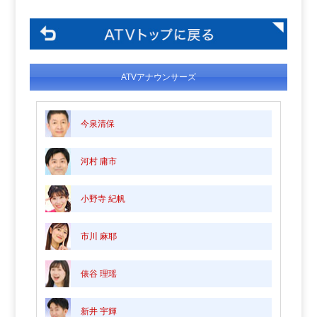
ATVアナウンサーズ
今泉清保
河村 庸市
小野寺 紀帆
市川 麻耶
俵谷 理瑶
新井 宇輝