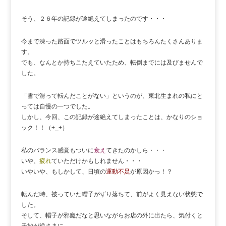
そう、２６年の記録が途絶えてしまったのです・・・
今まで凍った路面でツルッと滑ったことはもちろんたくさんありま
す。
でも、なんとか持ちこたえていたため、転倒までには及びませんで
した。
「雪で滑って転んだことがない」というのが、東北生まれの私にと
っては自慢の一つでした。
しかし、今回、この記録が途絶えてしまったことは、かなりのショ
ック！！（+_+）
私のバランス感覚もついに
衰え
てきたのかしら・・・
いや、
疲れ
ていただけかもしれません・・・
いやいや、もしかして、日頃の
運動不足
が原因かっ！？
転んだ時、被っていた帽子がずり落ちて、前がよく見えない状態で
した。
そして、帽子が邪魔だなと思いながらお店の外に出たら、気付くと