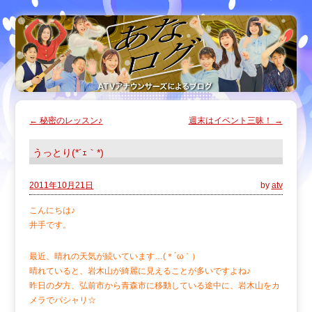
←
秘密のレッスン♪
週末はイベント三昧！
→
うっとり(*´ｪ｀*)
2011年10月21日
by
atv
こんにちは♪
井手です。
最近、晴れの天気が続いています…(＊´ω｀）
晴れていると、岩木山が綺麗に見えることが多いですよね♪
昨日の夕方、弘前市から青森市に移動している途中に、岩木山をカ
メラでパシャリ☆