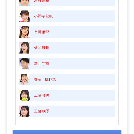
河村 庸市
小野寺 紀帆
市川 麻耶
俵谷 理瑶
新井 宇輝
齋藤 帆野花
工藤 倖暖
工藤 咲季