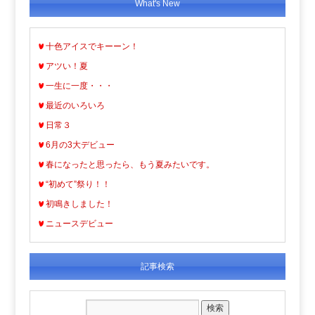
What's New
十色アイスでキーーン！
アツい！夏
一生に一度・・・
最近のいろいろ
日常３
6月の3大デビュー
春になったと思ったら、もう夏みたいです。
“初めて”祭り！！
初鳴きしました！
ニュースデビュー
記事検索