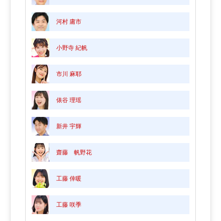
河村 庸市
小野寺 紀帆
市川 麻耶
俵谷 理瑶
新井 宇輝
齋藤 帆野花
工藤 倖暖
工藤 咲季