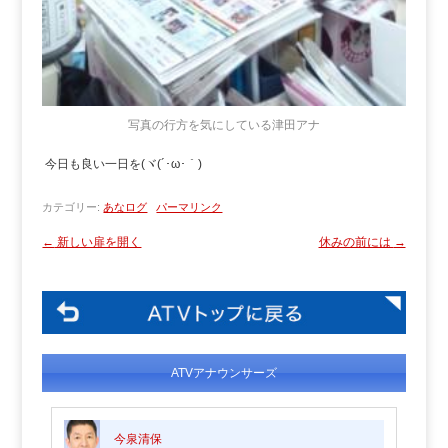
写真の行方を気にしている津田アナ
今日も良い一日を(ヾ(´･ω･｀)
カテゴリー:
あなログ
パーマリンク
←
新しい扉を開く
休みの前には
→
ATVアナウンサーズ
今泉清保