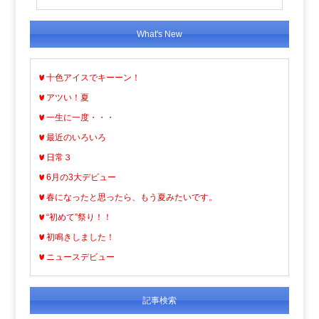
What's New
十色アイスでキーーン！
アツい！夏
一生に一度・・・
最近のいろいろ
日常３
6月の3大デビュー
春になったと思ったら、もう夏みたいです。
“初めて”祭り！！
初鳴きしました！
ニュースデビュー
記事検索