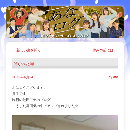
←
新しい扉を開く
休みの前には
→
開かれた扉…
2012年4月24日
by
atv
おはようございます。
井手です。
昨日の池田アナのブログ…
こうした雰囲気の中でアップされました☆