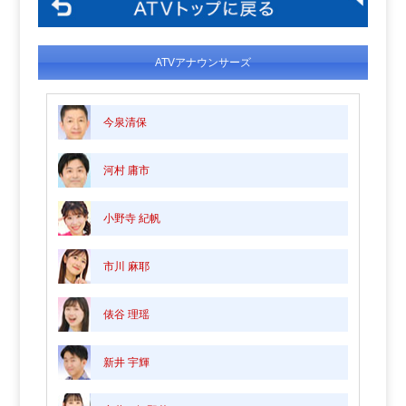
ATVアナウンサーズ
今泉清保
河村 庸市
小野寺 紀帆
市川 麻耶
俵谷 理瑶
新井 宇輝