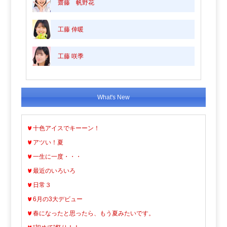
齋藤 帆野花
工藤 倖暖
工藤 咲季
What's New
十色アイスでキーーン！
アツい！夏
一生に一度・・・
最近のいろいろ
日常３
6月の3大デビュー
春になったと思ったら、もう夏みたいです。