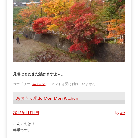
見頃はまだまだ続きますよ～。
カテゴリー:
あなログ
|
コメントは受け付けていません。
あおもり米de Mori-Mori Kitchen
2012年11月1日
by
atv
こんにちは！
井手です。