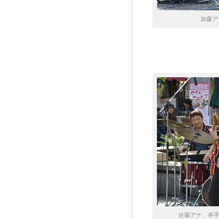
加藤ア
佐藤アナ、井