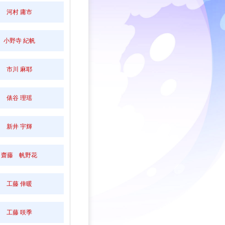
河村 庸市
小野寺 紀帆
市川 麻耶
俵谷 理瑶
新井 宇輝
齋藤 帆野花
工藤 倖暖
工藤 咲季