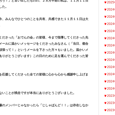
ろう！」と言い出したものの、２ヵ月半前の私は、１１月１１日
202
した。
202
202
今、みんなでひとつのことを共有、共感できた１１月１１日は大
202
。
202
くださった「おでんの会」の皆様、今まで指導してくださった先
202
メールに温かいメッセージをくださったみなさん（「当日、都合
202
頑張って！」というメールを下さった方々もいました。温かいメ
202
ありがとうございます）この日のために足を運んでくださった皆
202
202
202
を応援してくださった全ての皆様に心から心から感謝申し上げま
202
202
ないことが残念ですが本当にありがとうございました。
202
202
藤のメンバーじゃなかったら「じしゃばんど！！」は存在しなか
202