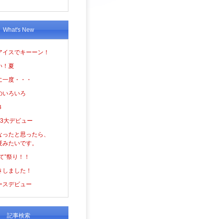
What's New
アイスでキーーン！
い！夏
に一度・・・
のいろいろ
３
の3大デビュー
なったと思ったら、
夏みたいです。
て”祭り！！
きしました！
ースデビュー
記事検索