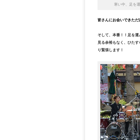
寒い中、足を
皆さんにお会いできただ
そして、本番！！足を運
見る余裕もなく、ひたす
り緊張します！