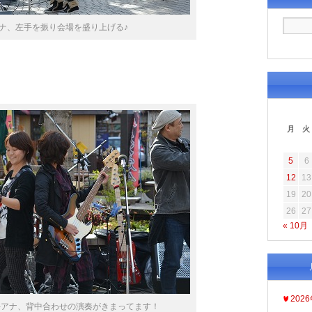
ナ、左手を振り会場を盛り上げる♪
月
火
5
6
12
13
19
20
26
27
« 10月
202
手アナ、背中合わせの演奏がきまってます！