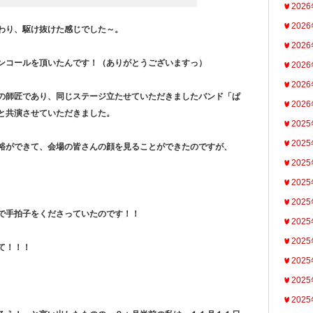
202
202
わり、駆け抜けた感じでした～。
202
ンコールを頂いたんです！（ありがとうございますっ）
202
202
の師匠であり、同じステージ立たせていただきましたバンド「ぱ
202
と共演させていただきました。
202
202
裕ができて、会場の皆さんの顔を見ることができたのですが、
202
202
202
で手拍子をくださっていたのです！！
202
202
て！！！
202
202
202