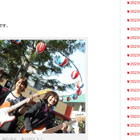
202
202
202
です。
202
202
202
202
202
202
202
202
202
202
202
202
202
みなさん、ありがとう！