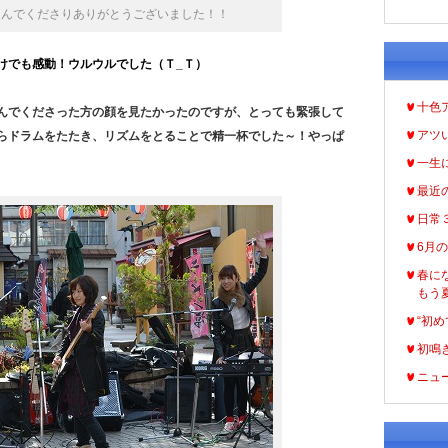
運んでくださりありがとうございました！！
けでも感動！ウルウルでした（Ｔ_Ｔ）
十色
んでくださった方の顔を見たかったのですが、とっても緊張して
アツ
らドラムをたたき、リズムをとることで精一杯でした～！やっぱ
一生
最近
日常
6月
春に
もう
“初め
初鳴
ニュ