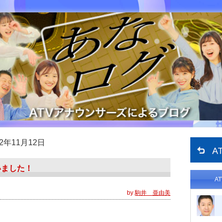
12年11月12日
いました！
A
by
駒井 亜由美