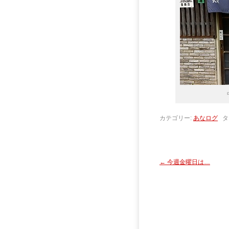
カテゴリー:
あなログ
タ
←
今週金曜日は…