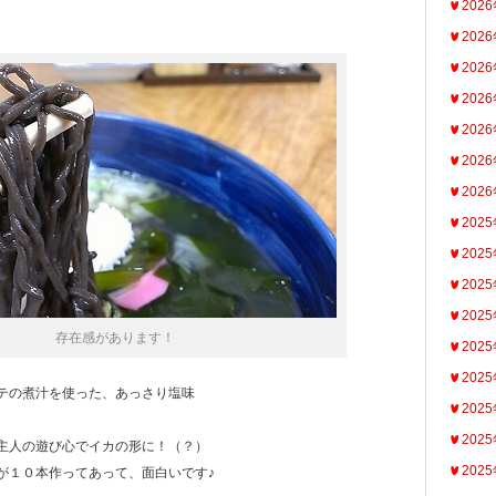
202
202
202
202
202
202
202
202
202
202
202
存在感があります！
202
202
テの煮汁を使った、あっさり塩味
202
202
主人の遊び心でイカの形に！（？）
202
が１０本作ってあって、面白いです♪