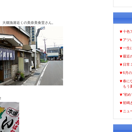
、大畑漁港近くの美奈美食堂さん。
十色
アツ
一生
最近
日常
6月
春に
もう
“初め
！
初鳴
ニュ