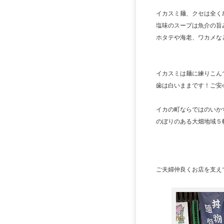
イカスミ麺、クセは全く
塩味のスープは魚介の旨
ホタテや海老、ワカメな
イカスミは麺に練りこん
歯は白いままです！ご安心
イカの町ならではのいか
のぼりのある大畑地域５
ご夫婦仲良くお店を支え