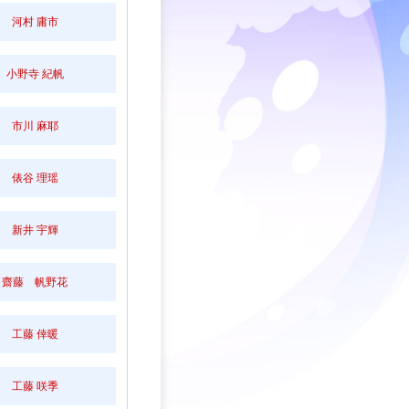
河村 庸市
小野寺 紀帆
市川 麻耶
俵谷 理瑶
新井 宇輝
齋藤 帆野花
工藤 倖暖
工藤 咲季