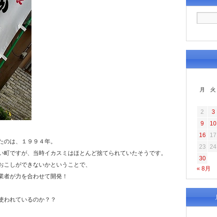
月
火
2
3
9
10
16
17
たのは、１９９４年。
23
24
い町ですが、当時イカスミはほとんど捨てられていたそうです。
30
おこしができないかということで、
« 8月
業者が力を合わせて開発！
使われているのか？？