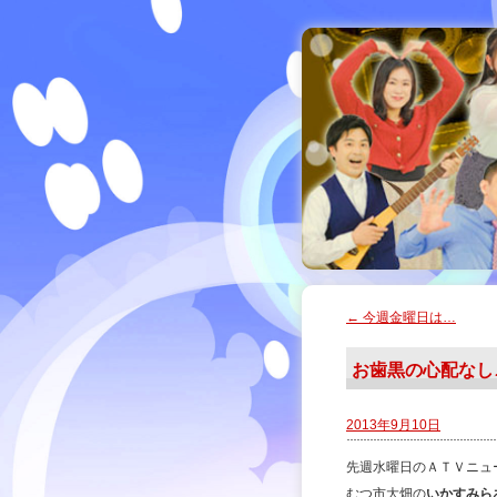
←
今週金曜日は…
お歯黒の心配なし
2013年9月10日
先週水曜日のＡＴＶニュ
むつ市大畑の
いかすみら