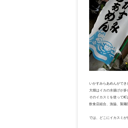
いかすみらあめんができ
大畑はイカの水揚げが多
そのイカスミを使って町
飲食店組合、漁協、製麺
では、どこにイカスミが