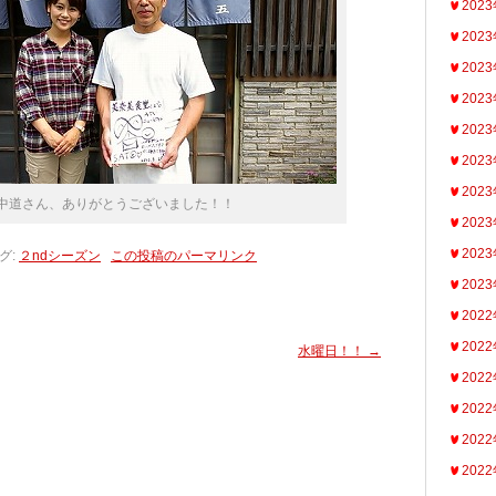
202
202
202
202
202
202
202
中道さん、ありがとうございました！！
202
202
グ:
２ndシーズン
この投稿のパーマリンク
202
202
202
水曜日！！
→
202
202
202
202