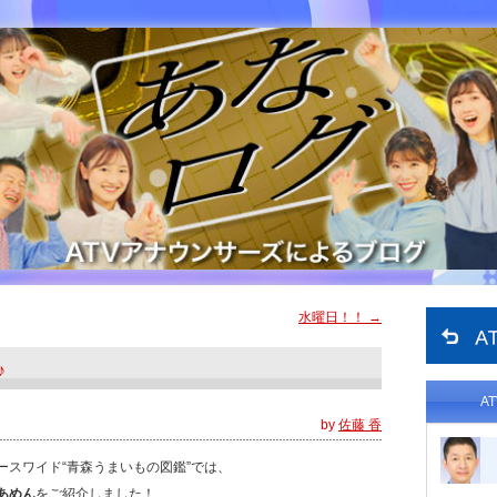
水曜日！！
→
♪
A
by
佐藤 香
ースワイド“青森うまいもの図鑑”では、
あめん
をご紹介しました！