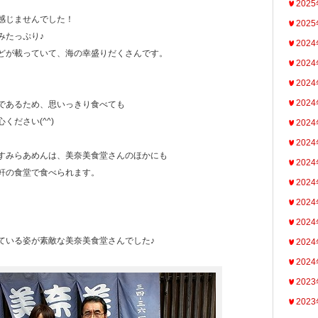
202
感じませんでした！
202
みたっぷり♪
202
どが載っていて、海の幸盛りだくさんです。
202
202
202
であるため、思いっきり食べても
ください(^^)
202
202
すみらあめんは、美奈美食堂さんのほかにも
202
軒の食堂で食べられます。
202
202
202
ている姿が素敵な美奈美食堂さんでした♪
202
202
202
202