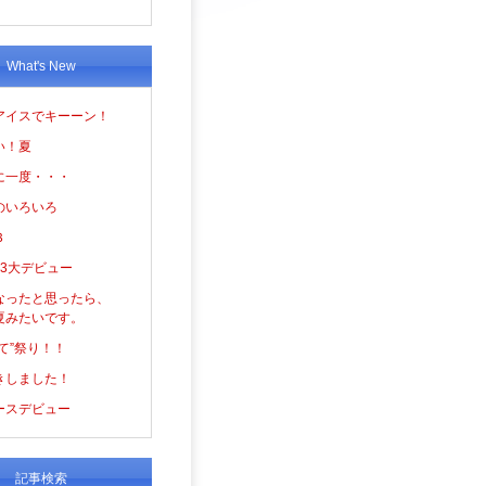
What's New
アイスでキーーン！
い！夏
に一度・・・
のいろいろ
３
の3大デビュー
なったと思ったら、
夏みたいです。
て”祭り！！
きしました！
ースデビュー
記事検索