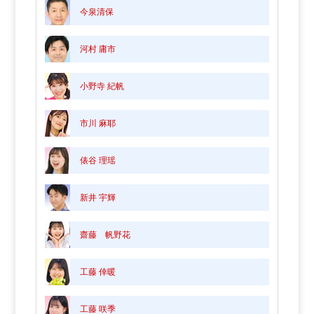
今泉清保
河村 庸市
小野寺 紀帆
市川 麻耶
俵谷 理瑶
新井 宇輝
齋藤 帆野花
工藤 倖暖
工藤 咲季