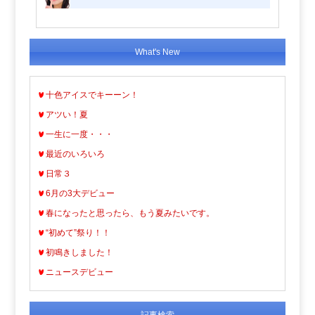
What's New
十色アイスでキーーン！
アツい！夏
一生に一度・・・
最近のいろいろ
日常３
6月の3大デビュー
春になったと思ったら、もう夏みたいです。
“初めて”祭り！！
初鳴きしました！
ニュースデビュー
記事検索