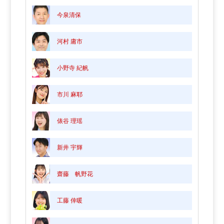
今泉清保
河村 庸市
小野寺 紀帆
市川 麻耶
俵谷 理瑶
新井 宇輝
齋藤 帆野花
工藤 倖暖