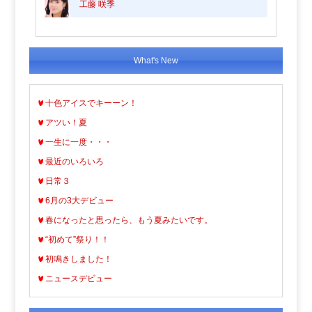
工藤 咲季
What's New
十色アイスでキーーン！
アツい！夏
一生に一度・・・
最近のいろいろ
日常３
6月の3大デビュー
春になったと思ったら、もう夏みたいです。
“初めて”祭り！！
初鳴きしました！
ニュースデビュー