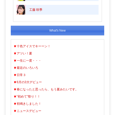
工藤 咲季
What's New
十色アイスでキーーン！
アツい！夏
一生に一度・・・
最近のいろいろ
日常３
6月の3大デビュー
春になったと思ったら、もう夏みたいです。
“初めて”祭り！！
初鳴きしました！
ニュースデビュー