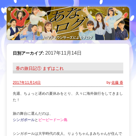
2017年11月14日
日別アーカイブ:
香の旅日記① まずはこれ
2017年11月14日
by
佐藤 香
先週、ちょっと遅めの夏休みをとり、 久々に海外旅行をしてきまし
た！
旅の舞台に選んだのは、
シンガポール
と
ピーピードーン島
シンガポールは大学時代の友人、りょうちゃんまみちゃんが住んで