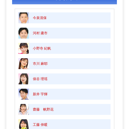
今泉清保
河村 庸市
小野寺 紀帆
市川 麻耶
俵谷 理瑶
新井 宇輝
齋藤 帆野花
工藤 倖暖