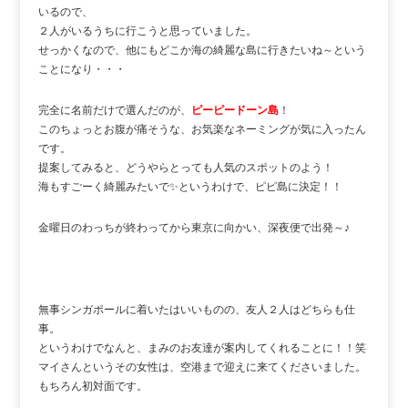
いるので、
２人がいるうちに行こうと思っていました。
せっかくなので、他にもどこか海の綺麗な島に行きたいね～という
ことになり・・・
完全に名前だけで選んだのが、
ピーピードーン島
！
このちょっとお腹が痛そうな、お気楽なネーミングが気に入ったん
です。
提案してみると、どうやらとっても人気のスポットのよう！
海もすごーく綺麗みたいで✨というわけで、ピピ島に決定！！
金曜日のわっちが終わってから東京に向かい、深夜便で出発～♪
無事シンガポールに着いたはいいものの、友人２人はどちらも仕
事。
というわけでなんと、まみのお友達が案内してくれることに！！笑
マイさんというその女性は、空港まで迎えに来てくださいました。
もちろん初対面です。