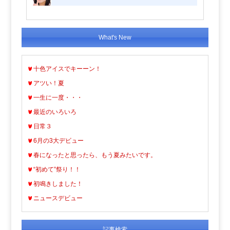
What's New
十色アイスでキーーン！
アツい！夏
一生に一度・・・
最近のいろいろ
日常３
6月の3大デビュー
春になったと思ったら、もう夏みたいです。
“初めて”祭り！！
初鳴きしました！
ニュースデビュー
記事検索