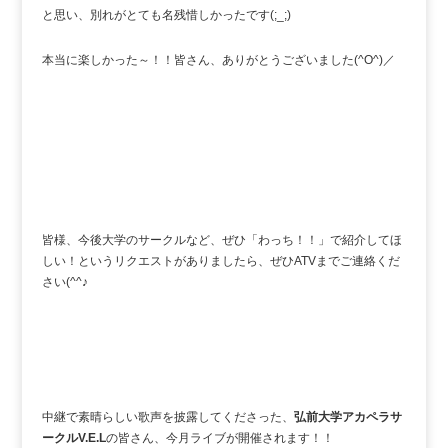
と思い、別れがとても名残惜しかったです(;_;)
本当に楽しかった～！！皆さん、ありがとうございました(^O^)／
皆様、今後大学のサークルなど、ぜひ「わっち！！」で紹介してほ
しい！というリクエストがありましたら、ぜひATVまでご連絡くだ
さい(^^♪
中継で素晴らしい歌声を披露してくださった、
弘前大学アカペラサ
ークルV.E.L
の皆さん、今月ライブが開催されます！！