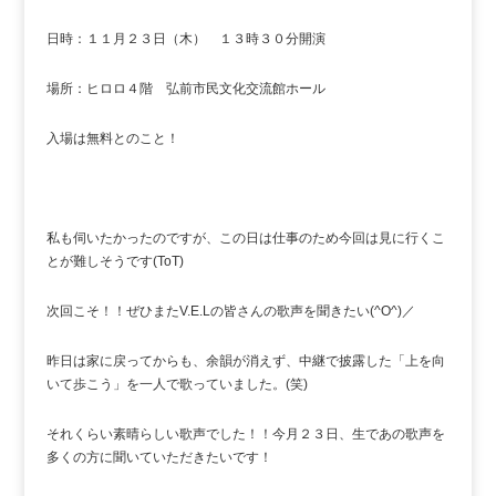
日時：１１月２３日（木） １３時３０分開演
場所：ヒロロ４階 弘前市民文化交流館ホール
入場は無料とのこと！
私も伺いたかったのですが、この日は仕事のため今回は見に行くこ
とが難しそうです(ToT)
次回こそ！！ぜひまたV.E.Lの皆さんの歌声を聞きたい(^O^)／
昨日は家に戻ってからも、余韻が消えず、中継で披露した「上を向
いて歩こう」を一人で歌っていました。(笑)
それくらい素晴らしい歌声でした！！今月２３日、生であの歌声を
多くの方に聞いていただきたいです！