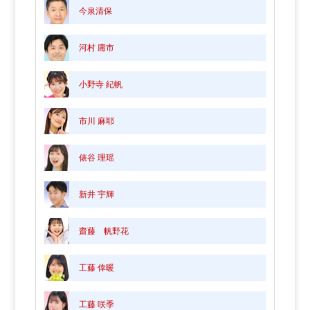
今泉清保
河村 庸市
小野寺 紀帆
市川 麻耶
俵谷 理瑶
新井 宇輝
齋藤 帆野花
工藤 倖暖
工藤 咲季