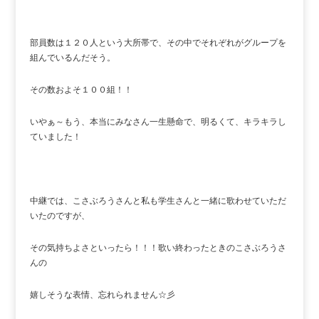
部員数は１２０人という大所帯で、その中でそれぞれがグループを
組んでいるんだそう。
その数およそ１００組！！
いやぁ～もう、本当にみなさん一生懸命で、明るくて、キラキラし
ていました！
中継では、こさぶろうさんと私も学生さんと一緒に歌わせていただ
いたのですが、
その気持ちよさといったら！！！歌い終わったときのこさぶろうさ
んの
嬉しそうな表情、忘れられません☆彡