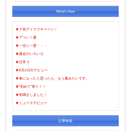
What's New
十色アイスでキーーン！
アツい！夏
一生に一度・・・
最近のいろいろ
日常３
6月の3大デビュー
春になったと思ったら、もう夏みたいです。
“初めて”祭り！！
初鳴きしました！
ニュースデビュー
記事検索