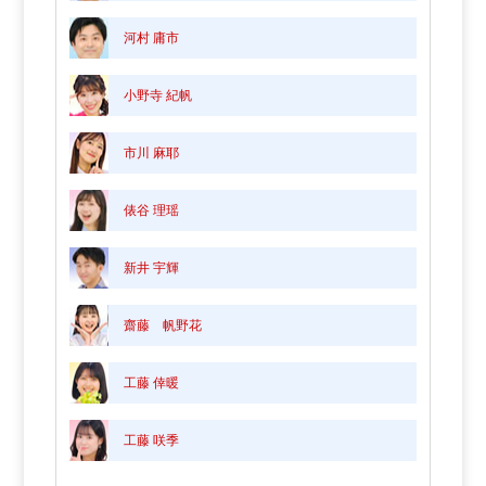
河村 庸市
小野寺 紀帆
市川 麻耶
俵谷 理瑶
新井 宇輝
齋藤 帆野花
工藤 倖暖
工藤 咲季