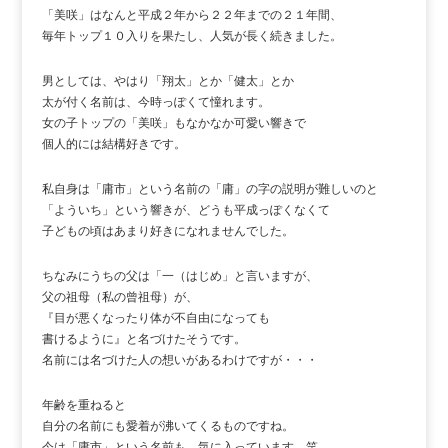
「美咲」はなんと平成２年から２２年までの２１年間、
毎年トップ１０入りを果たし、人気が長く続きました。
男としては、やはり「翔太」とか「健太」とか
太が付く名前は、今時っぽくて憧れます。
女の子トップの「美咲」もなかなか可愛い響きで
個人的には結構好きです。
私自身は「庸市」という名前の「庸」の字の説明が難しいのと
「よういち」という響きが、どうも平成っぽくなくて
子どもの頃はあまり好きになれませんでした。
ちなみにうちの父は「一（はじめ」と言いますが、
父の祖母（私の曾祖母）が、
『目が悪くなったり体が不自由になっても
書けるように』と名づけたそうです。
名前には名づけた人の想いがあるわけですが・・・
年齢を重ねると
自分の名前にも愛着が沸いてくるものですね。
今は「庸市」という名前も、気に入っています。笑