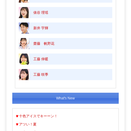
俵谷 理瑶
新井 宇輝
齋藤 帆野花
工藤 倖暖
工藤 咲季
What's New
十色アイスでキーーン！
アツい！夏