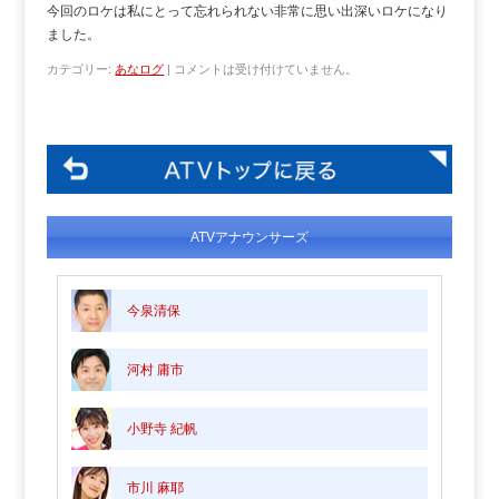
今回のロケは私にとって忘れられない非常に思い出深いロケになり
ました。
カテゴリー:
あなログ
|
コメントは受け付けていません。
ATVアナウンサーズ
今泉清保
河村 庸市
小野寺 紀帆
市川 麻耶