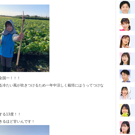
全国一！！！
る冷たい風が吹きつけるため一年中涼しく栽培にはうってつけな
する13度！！
きるほど甘いんです！