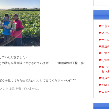
十色
アツ
一生
最近
日常
していただきました♪
6月
うの香りが最大限に生かされています！！！食物繊維の王様、腸
春に
もう
“初め
ウを見つけたら生で丸かじりしてみてくださ～～い(*^^*)
初鳴
メントは受け付けていません。
ニュ