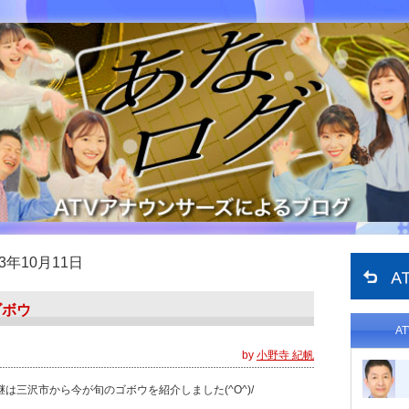
23年10月11日
ゴボウ
A
by
小野寺 紀帆
島中継は三沢市から今が旬のゴボウを紹介しました(^O^)/