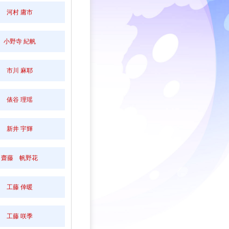
河村 庸市
小野寺 紀帆
市川 麻耶
俵谷 理瑶
新井 宇輝
齋藤 帆野花
工藤 倖暖
工藤 咲季