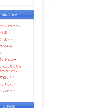
What's New
アイスでキーーン！
い！夏
に一度・・・
のいろいろ
３
の3大デビュー
なったと思ったら、
夏みたいです。
て”祭り！！
きしました！
ースデビュー
記事検索