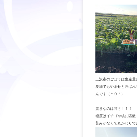
三沢市のごぼうは生産量
夏場でもやませと呼ばれ
んです（＾Ｏ＾）
驚きなのは甘さ！！！
糖度はイチゴや桃に匹敵
苦みがなくて丸かじりで