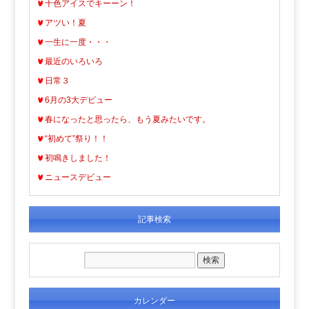
十色アイスでキーーン！
アツい！夏
一生に一度・・・
最近のいろいろ
日常３
6月の3大デビュー
春になったと思ったら、もう夏みたいです。
“初めて”祭り！！
初鳴きしました！
ニュースデビュー
記事検索
カレンダー