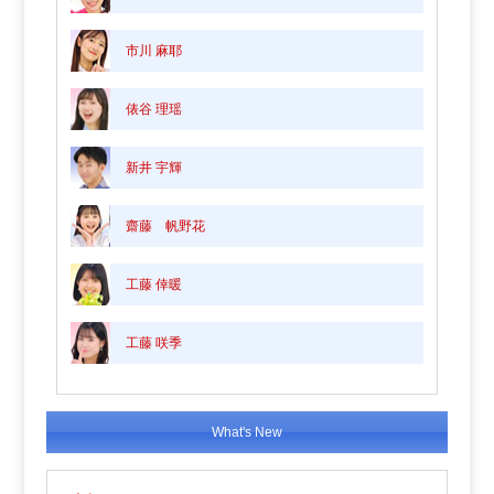
市川 麻耶
俵谷 理瑶
新井 宇輝
齋藤 帆野花
工藤 倖暖
工藤 咲季
What's New