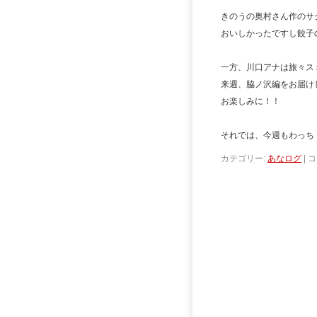
きのうの奥村さん作のサ
おいしかったですし餃子
一方、川口アナは旅々ス
来週、脇ノ沢編をお届け
お楽しみに！！
それでは、今週もわっち
カテゴリー:
あなログ
|
コ