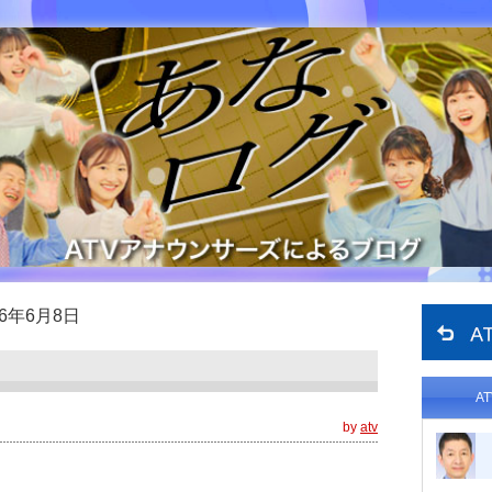
16年6月8日
A
by
atv