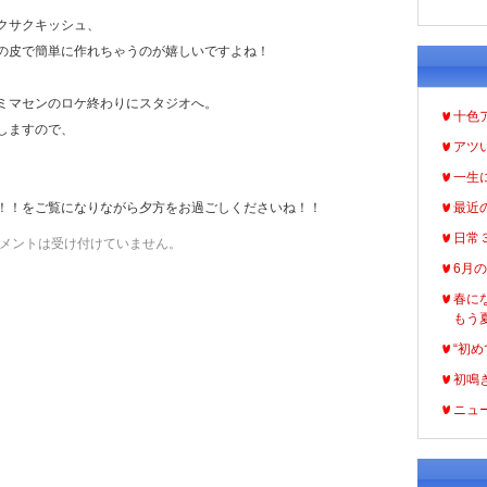
クサクキッシュ、
の皮で簡単に作れちゃうのが嬉しいですよね！
ミマセンのロケ終わりにスタジオへ。
十色
しますので、
アツ
一生
！！をご覧になりながら夕方をお過ごしくださいね！！
最近
日常
メントは受け付けていません。
6月
春に
もう
“初め
初鳴
ニュ