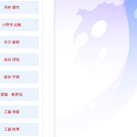
河村 庸市
小野寺 紀帆
市川 麻耶
俵谷 理瑶
新井 宇輝
齋藤 帆野花
工藤 倖暖
工藤 咲季