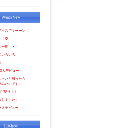
What's New
アイスでキーーン！
い！夏
に一度・・・
のいろいろ
３
の3大デビュー
なったと思ったら、
夏みたいです。
て”祭り！！
きしました！
ースデビュー
記事検索