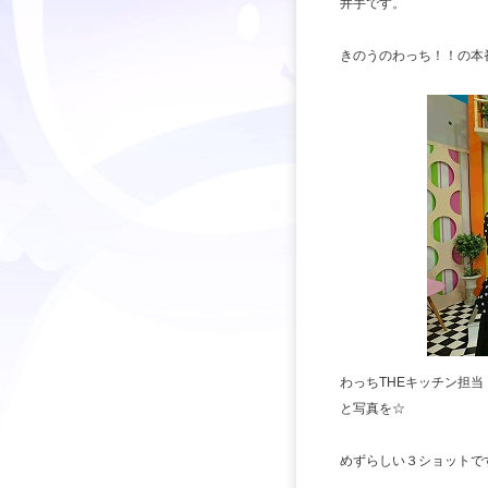
井手です。
きのうのわっち！！の本
わっちTHEキッチン担
と写真を☆
めずらしい３ショットです(*