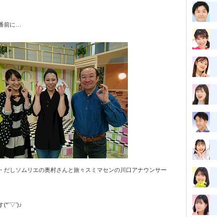
番前に…
当・だしソムリエの奥村さんと旅々スミマセンの川口アナウンサー
’▽’)♪