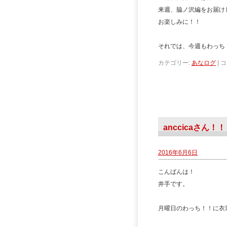
来週、脇ノ沢編をお届け
お楽しみに！！
それでは、今週もわっち
カテゴリー:
あなログ
|
コ
anccicaさん！！
2016年6月6日
こんばんは！
井手です。
月曜日のわっち！！に衣装協