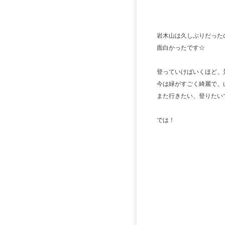
岩木山は久しぶりだった
面白かったです☆
登っていけばいくほど、
今は緑がすごく綺麗で、
また行きたい、登りたいです
では！