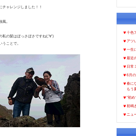
にチャレンジしました！！
強風。
十色
の髪はぼっさぼさですね(;’∀’)
アツ
いうことで。
一生
最近
日常
6月
春に
もう
“初め
初鳴
ニュ