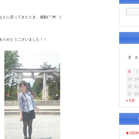
とに戻ってきたとき、感動( *´艸｀)
ありがとうございました！！
月
火
6
7
13
14
20
21
27
28
« 5月
202