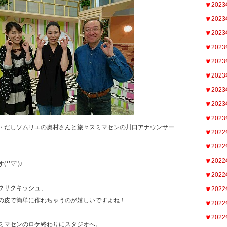
202
202
202
202
202
202
202
202
202
当・だしソムリエの奥村さんと旅々スミマセンの川口アナウンサー
202
202
202
’▽’)♪
202
クサクキッシュ、
202
の皮で簡単に作れちゃうのが嬉しいですよね！
202
202
ミマセンのロケ終わりにスタジオへ。