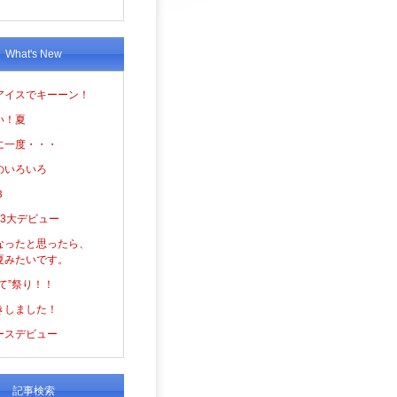
What's New
アイスでキーーン！
い！夏
に一度・・・
のいろいろ
３
の3大デビュー
なったと思ったら、
夏みたいです。
て”祭り！！
きしました！
ースデビュー
記事検索