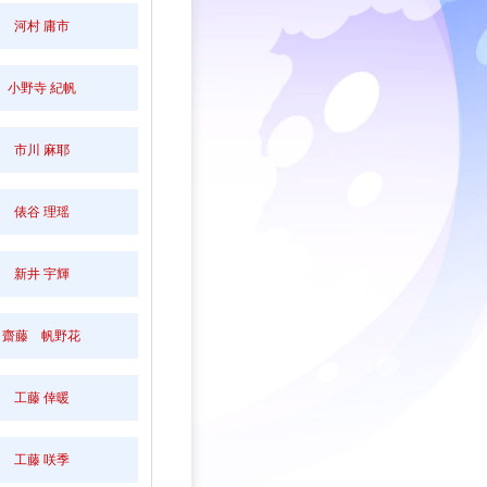
河村 庸市
小野寺 紀帆
市川 麻耶
俵谷 理瑶
新井 宇輝
齋藤 帆野花
工藤 倖暖
工藤 咲季