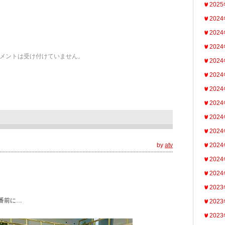
202
202
202
202
メントは受け付けていません。
202
202
202
202
202
202
by
atv
202
202
202
202
番前に…
202
202