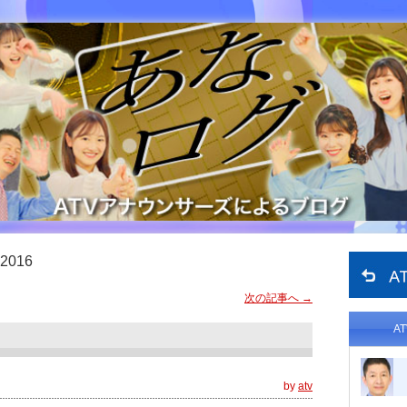
2016
次の記事へ
→
A
by
atv