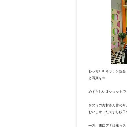
わっちTHEキッチン担
と写真を☆
めずらしい３ショットです(*
きのうの奥村さん作のサ
おいしかったですし餃子
一方、川口アナは旅々ス