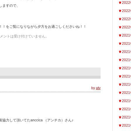
202
しますので、
202
202
！！をご覧になりながら夕方をお過ごしくださいね！！
202
202
メントは受け付けていません。
202
202
202
202
202
202
by
atv
202
202
202
202
力して頂いてたanccica （アンチカ）さん♪
202