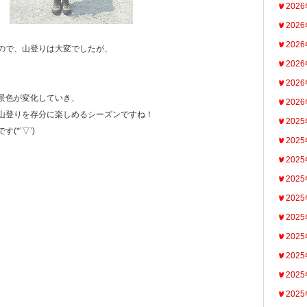
202
202
202
ので、山登りは大変でしたが、
202
202
景色が変化していき、
202
山登りを存分に楽しめるシーズンですね！
202
(*’▽’)
202
202
202
202
202
202
202
202
202