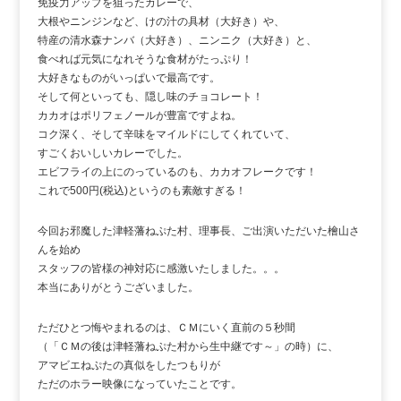
免疫力アップを狙ったカレーで、
大根やニンジンなど、けの汁の具材（大好き）や、
特産の清水森ナンバ（大好き）、ニンニク（大好き）と、
食べれば元気になれそうな食材がたっぷり！
大好きなものがいっぱいで最高です。
そして何といっても、隠し味のチョコレート！
カカオはポリフェノールが豊富ですよね。
コク深く、そして辛味をマイルドにしてくれていて、
すごくおいしいカレーでした。
エビフライの上にのっているのも、カカオフレークです！
これで500円(税込)というのも素敵すぎる！
今回お邪魔した津軽藩ねぷた村、理事長、ご出演いただいた檜山さ
んを始め
スタッフの皆様の神対応に感激いたしました。。。
本当にありがとうございました。
ただひとつ悔やまれるのは、ＣＭにいく直前の５秒間
（「ＣＭの後は津軽藩ねぷた村から生中継です～」の時）に、
アマビエねぷたの真似をしたつもりが
ただのホラー映像になっていたことです。