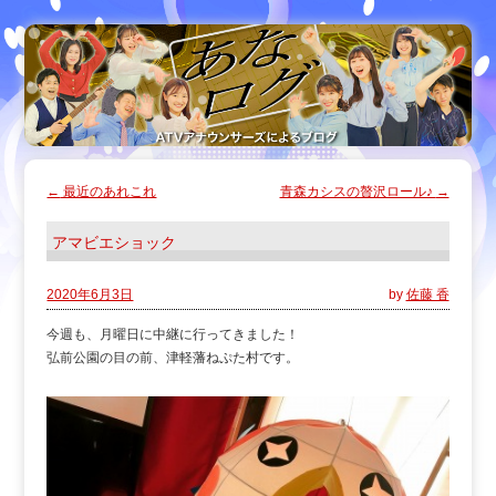
←
最近のあれこれ
青森カシスの贅沢ロール♪
→
アマビエショック
2020年6月3日
by
佐藤 香
今週も、月曜日に中継に行ってきました！
弘前公園の目の前、津軽藩ねぷた村です。