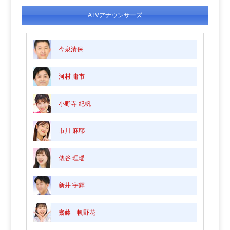
ATVアナウンサーズ
今泉清保
河村 庸市
小野寺 紀帆
市川 麻耶
俵谷 理瑶
新井 宇輝
齋藤 帆野花