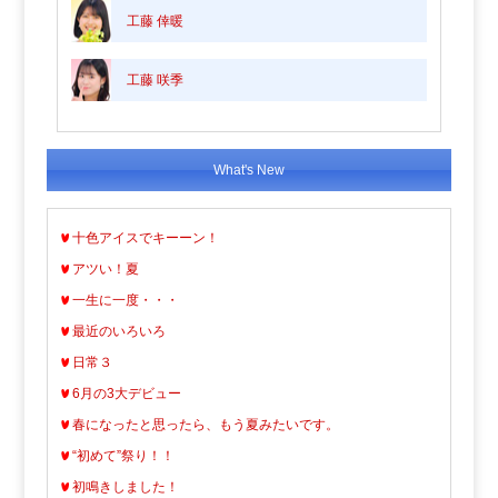
工藤 倖暖
工藤 咲季
What's New
十色アイスでキーーン！
アツい！夏
一生に一度・・・
最近のいろいろ
日常３
6月の3大デビュー
春になったと思ったら、もう夏みたいです。
“初めて”祭り！！
初鳴きしました！