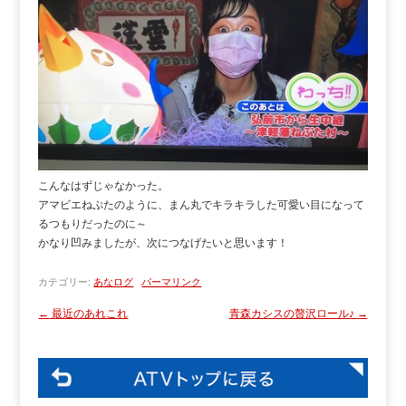
こんなはずじゃなかった。
アマビエねぷたのように、まん丸でキラキラした可愛い目になって
るつもりだったのに～
かなり凹みましたが、次につなげたいと思います！
カテゴリー:
あなログ
パーマリンク
←
最近のあれこれ
青森カシスの贅沢ロール♪
→