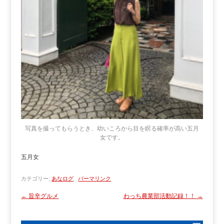
写真を撮ってもらうとき、幼いころから目を瞑る確率が高い五月
女です。
五月女
カテゴリー:
あなログ
パーマリンク
←
旨辛グルメ
わっち農業部活動記録！！
→