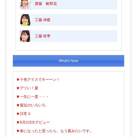
齋藤 帆野花
工藤 倖暖
工藤 咲季
What's New
十色アイスでキーーン！
アツい！夏
一生に一度・・・
最近のいろいろ
日常３
6月の3大デビュー
春になったと思ったら、もう夏みたいです。