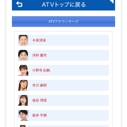
ATVアナウンサーズ
今泉清保
河村 庸市
小野寺 紀帆
市川 麻耶
俵谷 理瑶
新井 宇輝