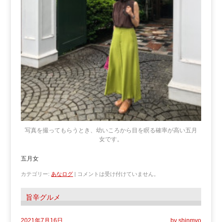
写真を撮ってもらうとき、幼いころから目を瞑る確率が高い五月
女です。
五月女
カテゴリー:
あなログ
|
コメントは受け付けていません。
旨辛グルメ
2021年7月16日
by
shinmyo