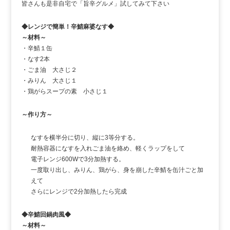
皆さんも是非自宅で「旨辛グルメ」試してみて下さい
◆レンジで簡単！辛鯖麻婆なす◆
～材料～
・辛鯖１缶
・なす2本
・ごま油 大さじ２
・みりん 大さじ１
・鶏がらスープの素 小さじ１
～作り方～
なすを横半分に切り、縦に3等分する。
耐熱容器になすを入れごま油を絡め、軽くラップをして
電子レンジ600Wで3分加熱する。
一度取り出し、みりん、鶏がら、身を崩した辛鯖を缶汁ごと加
えて
さらにレンジで2分加熱したら完成
◆辛鯖回鍋肉風◆
～材料～