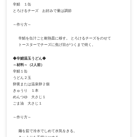
辛鯖 １缶
とろけるチーズ お好みで量は調節
～作り方～
辛鯖を缶汁ごと耐熱皿に移す。 とろけるチーズをのせて
トースターでチーズに焦げ目がつくまで焼く。
◆辛鯖温玉うどん◆
～材料～（2人前）
辛鯖１缶
うどん２玉
卵黄または温泉卵２個
きゅうり １本
めんつゆ 大さじ１
ごま油 大さじ１
～作り方～
麺を茹で冷水でしめて水気をきる。