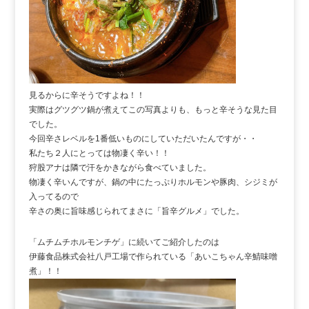
見るからに辛そうですよね！！
実際はグツグツ鍋が煮えてこの写真よりも、もっと辛そうな見た目
でした。
今回辛さレベルを1番低いものにしていただいたんですが・・
私たち２人にとっては物凄く辛い！！
狩股アナは隣で汗をかきながら食べていました。
物凄く辛いんですが、鍋の中にたっぷりホルモンや豚肉、シジミが
入ってるので
辛さの奥に旨味感じられてまさに「旨辛グルメ」でした。
「ムチムチホルモンチゲ」に続いてご紹介したのは
伊藤食品株式会社八戸工場で作られている「あいこちゃん辛鯖味噌
煮」！！