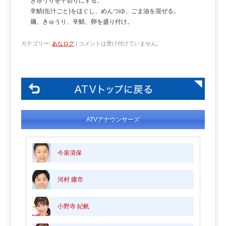
きゅうりを千切りにする。
辛鯖(缶汁ごと)をほぐし、めんつゆ、ごま油を混ぜる。
麺、きゅうり、辛鯖、卵を盛り付け。
カテゴリー:
あなログ
|
コメントは受け付けていません。
ATVアナウンサーズ
今泉清保
河村 庸市
小野寺 紀帆