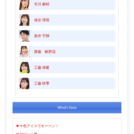
市川 麻耶
俵谷 理瑶
新井 宇輝
齋藤 帆野花
工藤 倖暖
工藤 咲季
What's New
十色アイスでキーーン！