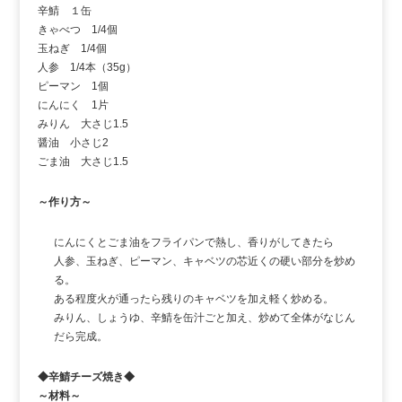
辛鯖 １缶
きゃべつ 1/4個
玉ねぎ 1/4個
人参 1/4本（35g）
ピーマン 1個
にんにく 1片
みりん 大さじ1.5
醤油 小さじ2
ごま油 大さじ1.5
～作り方～
にんにくとごま油をフライパンで熱し、香りがしてきたら
人参、玉ねぎ、ピーマン、キャベツの芯近くの硬い部分を炒め
る。
ある程度火が通ったら残りのキャベツを加え軽く炒める。
みりん、しょうゆ、辛鯖を缶汁ごと加え、炒めて全体がなじん
だら完成。
◆辛鯖チーズ焼き◆
～材料～