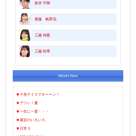
新井 宇輝
齋藤 帆野花
工藤 倖暖
工藤 咲季
What's New
十色アイスでキーーン！
アツい！夏
一生に一度・・・
最近のいろいろ
日常３