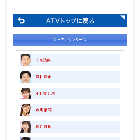
ATVアナウンサーズ
今泉清保
河村 庸市
小野寺 紀帆
市川 麻耶
俵谷 理瑶