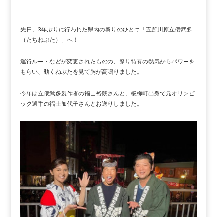
先日、3年ぶりに行われた県内の祭りのひとつ「五所川原立佞武多
（たちねぷた）」へ！
運行ルートなどが変更されたものの、祭り特有の熱気からパワーを
もらい、動くねぶたを見て胸が高鳴りました。
今年は立佞武多製作者の福士裕朗さんと、板柳町出身で元オリンピ
ック選手の福士加代子さんとお送りしました。