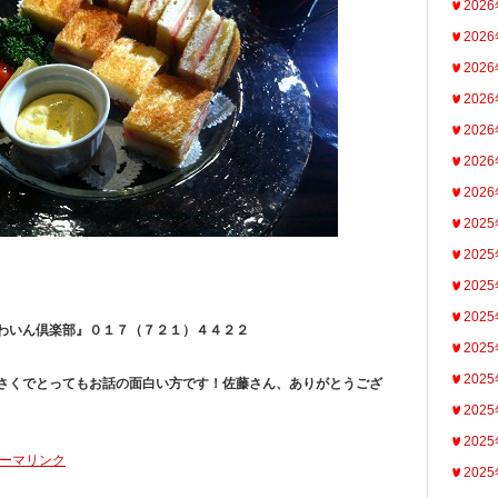
202
202
202
202
202
202
202
202
202
202
202
わいん倶楽部』０１７（７２１）４４２２
202
202
さくでとってもお話の面白い方です！佐藤さん、ありがとうござ
202
202
ーマリンク
202