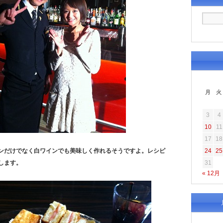
月
火
3
4
10
11
17
18
ンだけでなく白ワインでも美味しく作れるそうですよ。レシピ
24
25
します。
31
« 12月