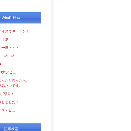
What's New
アイスでキーーン！
い！夏
に一度・・・
のいろいろ
３
の3大デビュー
なったと思ったら、
夏みたいです。
て”祭り！！
きしました！
ースデビュー
記事検索