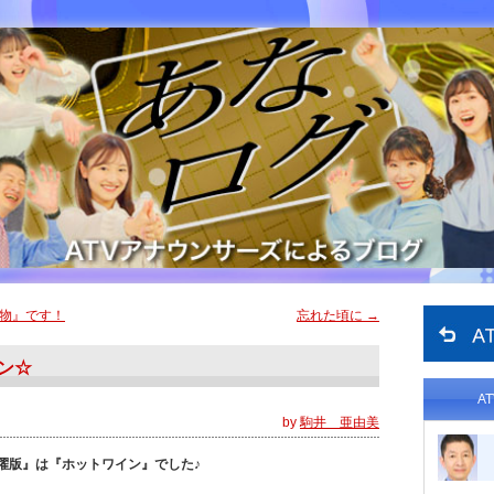
物』です！
忘れた頃に
→
ン☆
A
by
駒井 亜由美
曜版』は『ホットワイン』でした♪