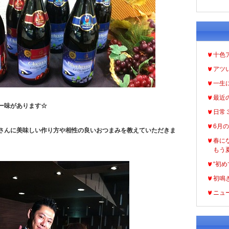
十色
アツ
一生
最近
ー味があります☆
日常
6月
さんに美味しい作り方や相性の良いおつまみを教えていただきま
春に
もう
“初め
初鳴
ニュ