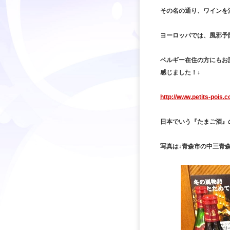
その名の通り、ワインを
ヨーロッパでは、風邪予
ベルギー在住の方にもお
感じました！↓
http://www.petits-pois.
日本でいう『たまご酒』
写真は↓青森市の中三青