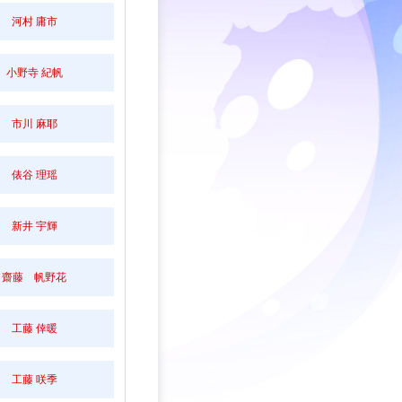
河村 庸市
小野寺 紀帆
市川 麻耶
俵谷 理瑶
新井 宇輝
齋藤 帆野花
工藤 倖暖
工藤 咲季