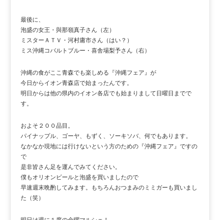
最後に、
泡盛の女王・與那嶺真子さん（左）
ミスターＡＴＶ・河村庸市さん（はい？）
ミス沖縄コバルトブルー・喜舎場梨予さん（右）
沖縄の食がここ青森でも楽しめる『沖縄フェア』が
今日からイオン青森店で始まったんです。
明日からは他の県内のイオン各店でも始まりまして日曜日までで
す。
およそ２００品目。
パイナップル、ゴーヤ、もずく、ソーキソバ、何でもあります。
なかなか現地には行けないという方のための『沖縄フェア』ですの
で
是非皆さん足を運んでみてください。
僕もオリオンビールと泡盛を買いましたので
早速週末晩酌してみます。もちろんおつまみのミミガーも買いまし
た（笑）
明日は週に１度の金曜マルシェ！