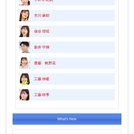
市川 麻耶
俵谷 理瑶
新井 宇輝
齋藤 帆野花
工藤 倖暖
工藤 咲季
What's New