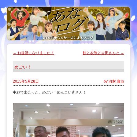
←
お世話になりました！
餅と衣装と吉田さんと
→
めごい！
2015年5月28日
by
河村 庸市
中継で出会った、めごい・めんこい皆さん！