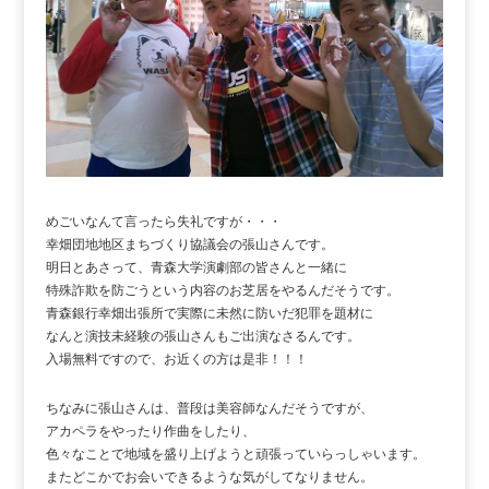
めごいなんて言ったら失礼ですが・・・
幸畑団地地区まちづくり協議会の張山さんです。
明日とあさって、青森大学演劇部の皆さんと一緒に
特殊詐欺を防ごうという内容のお芝居をやるんだそうです。
青森銀行幸畑出張所で実際に未然に防いだ犯罪を題材に
なんと演技未経験の張山さんもご出演なさるんです。
入場無料ですので、お近くの方は是非！！！
ちなみに張山さんは、普段は美容師なんだそうですが、
アカペラをやったり作曲をしたり、
色々なことで地域を盛り上げようと頑張っていらっしゃいます。
またどこかでお会いできるような気がしてなりません。