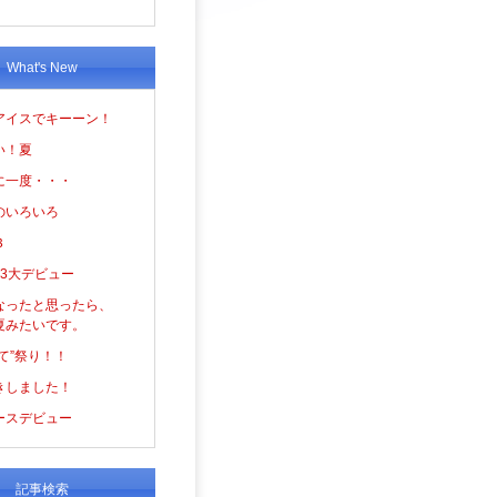
What's New
アイスでキーーン！
い！夏
に一度・・・
のいろいろ
３
の3大デビュー
なったと思ったら、
夏みたいです。
て”祭り！！
きしました！
ースデビュー
記事検索