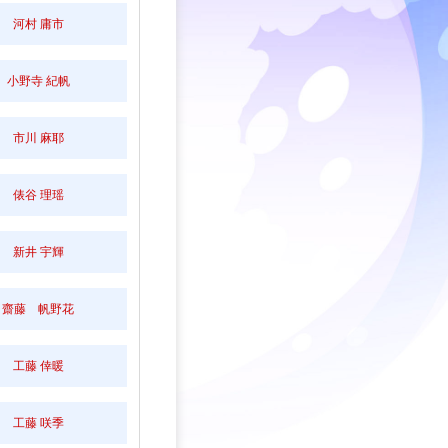
河村 庸市
小野寺 紀帆
市川 麻耶
俵谷 理瑶
新井 宇輝
齋藤 帆野花
工藤 倖暖
工藤 咲季