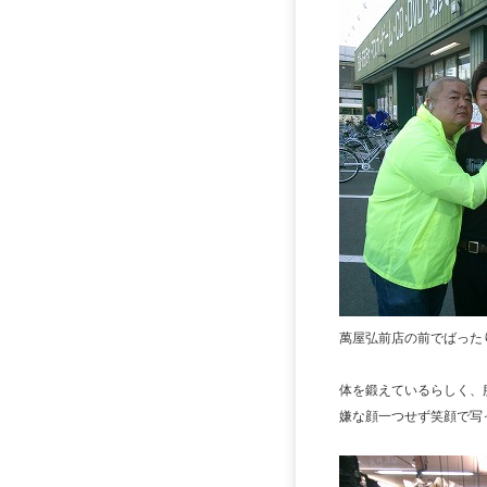
萬屋弘前店の前でばった
体を鍛えているらしく、
嫌な顔一つせず笑顔で写