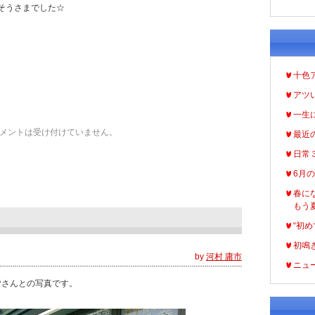
そうさまでした☆
十色
アツ
一生
メントは受け付けていません。
最近
日常
6月
春に
もう
“初め
初鳴
by
河村 庸市
ニュ
皆さんとの写真です。