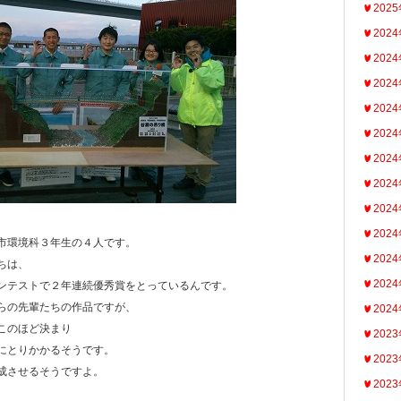
202
202
202
202
202
202
202
202
202
202
市環境科３年生の４人です。
202
ちは、
202
ンテストで２年連続優秀賞をとっているんです。
らの先輩たちの作品ですが、
202
このほど決まり
202
にとりかかるそうです。
202
成させるそうですよ。
202