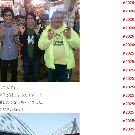
202
202
202
202
202
202
202
202
202
202
202
お二人です。
２子が誕生するんですって。
202
援したくなっちゃいました。
202
くださいねっ！！
202
202
202