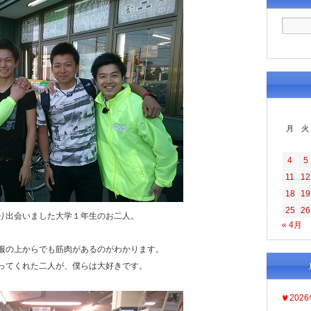
月
火
4
5
11
12
18
19
25
26
り出会いました大学１年生のお二人。
« 4月
服の上からでも筋肉があるのがわかります。
ってくれた二人が、僕らは大好きです。
202