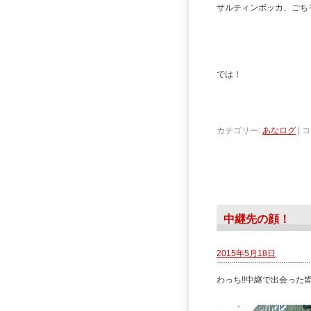
サルティンボッカ、ごち
では！
カテゴリー:
あなログ
|
コ
中継先の顔！
2015年5月18日
わっち!!中継で出会った