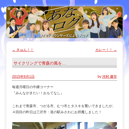
←
きゅん！！
カレー！！
→
サイクリングで青森の風を…
2015年9月1日
by
河村 庸市
毎週月曜日の中継コーナー
『みんながきたい！おもてなし』
これまで青森市、つがる市、むつ市とタスキを繋いできましたが、
４回目の昨日は三沢市・道の駅みさわにお邪魔しました！