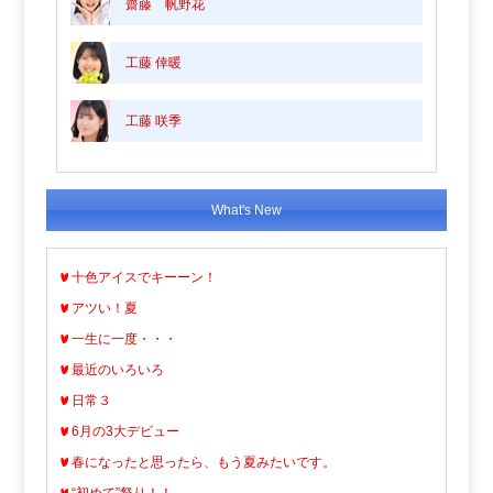
齋藤 帆野花
工藤 倖暖
工藤 咲季
What's New
十色アイスでキーーン！
アツい！夏
一生に一度・・・
最近のいろいろ
日常３
6月の3大デビュー
春になったと思ったら、もう夏みたいです。