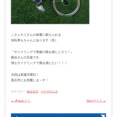
こさぶろうさんの体重に耐えられる
自転車もちゃんとあります（笑）
『サイクリングで青森の風を感じとろう！』
横浜さんの言葉です。
僕もサイクリングで風を感じたい！！！
次回は来週月曜日！
黒石市にお邪魔しま～す！
カテゴリー:
あなログ
パーマリンク
←
きゅん！！
カレー！！
→