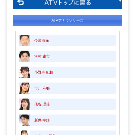
ATVアナウンサーズ
今泉清保
河村 庸市
小野寺 紀帆
市川 麻耶
俵谷 理瑶
新井 宇輝